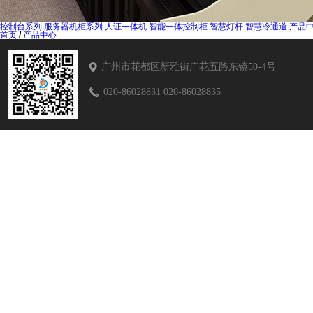
控制台系列
服务器机柜系列
人证一体机
智能一体控制柜
智慧灯杆
智慧冷通道
产品
首页
/
产品中心
广州市花都区新雅街广花五路东镜50-4号
020-86028831 020-86028835