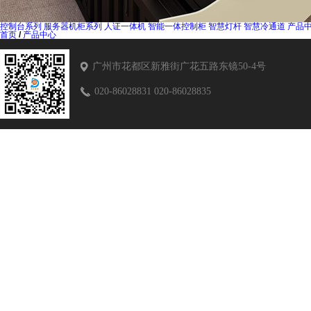
控制台系列
服务器机柜系列
人证一体机
智能一体控制柜
智慧灯杆
智慧冷通道
产品
首页
/
产品中心
广州市花都区新雅街广花五路东镜50-4号
020-86028831 020-86028835